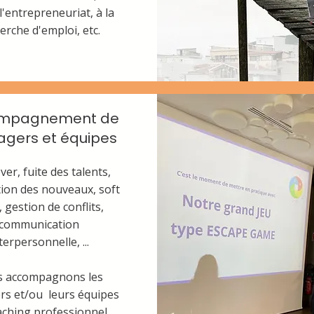
 l'entrepreneuriat, à la
J'accompagne l
erche d'emploi, etc.
leur voie,
les adultes qu
et les équipes
mpagnement de
gers et équipes
et de perform
er, fuite des talents,
tion des nouveaux, soft
cer
s, gestion de conflits,
communication
terpersonnelle, ...
 accompagnons les
s et/ou leurs équipes
aching professionnel.