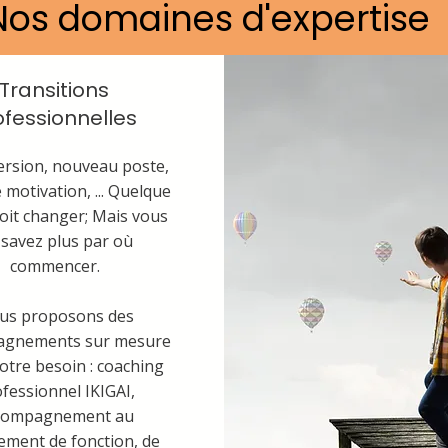
Nos domaines d'expertise
J
e m'appelle 
Je suis coach
Transitions
et formatrice
ofessionnelles
changements 
rsion, nouveau poste,
 motivation, ... Quelque
management 
oit changer; Mais vous
 savez plus par où
commencer.
Je crois que le
us proposons des
source de sens
agnements sur mesure
otre besoin : coaching
vous ayez 18 a
fessionnel IKIGAI,
compagnement au
ment de fonction, de