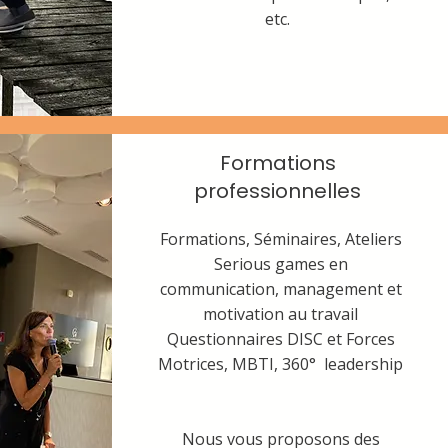
es jeunes qui cherchent
etc.
i se réinventent,
 en recherche de cohésion
Formations
professionnelles
ance, qui se transforment
Formations, Séminaires, Ateliers
Serious games en
tifications et expériences
communication, management et
motivation au travail
Questionnaires DISC et Forces
Motrices, MBTI, 360° leadership
Nous vous proposons des