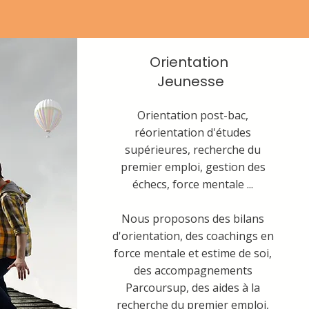
Anne-Sophie Tilquin,
 professionnelle certifiée
Orientation
, spécialisée dans les
Jeunesse
professionnels et le
Orientation post-bac,
réorientation d'études
multigénérationnel.
supérieures, recherche du
premier emploi, gestion des
échecs, force mentale ...
 travail peut être une
Nous proposons des bilans
, d'énergie et de fierté que
d'orientation, des coachings en
force mentale et estime de soi,
ns ou 58 ans.
des accompagnements
Parcoursup, des aides à la
recherche du premier emploi,