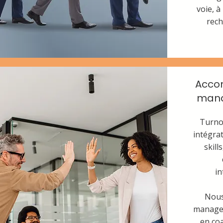
voie, à
rech
Acco
mana
Turnov
intégra
skill
in
Nous
manager
en co