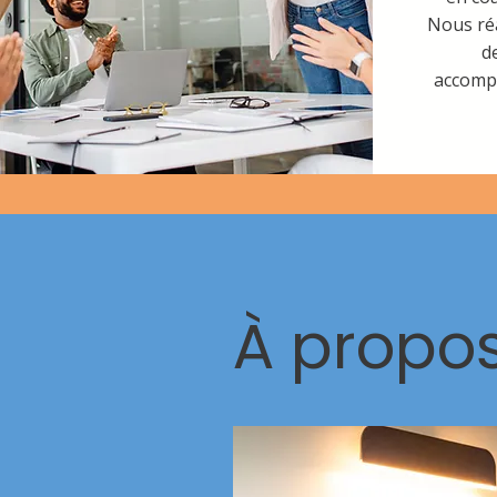
Nous réa
d
accomp
À propo