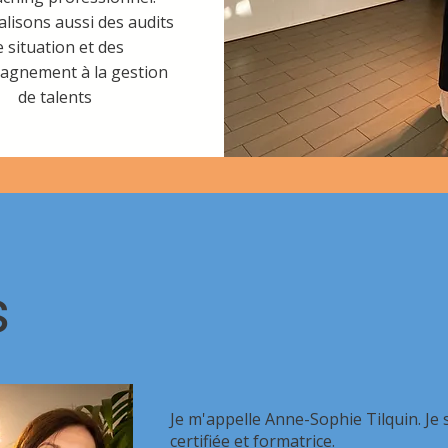
lisons aussi des audits
e situation et des
agnement à la gestion
de talents
s
Je m'appelle Anne-Sophie Tilquin. Je 
certifiée et formatrice.