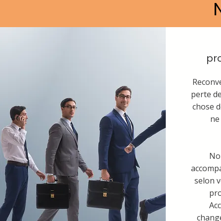
pr
Reconve
perte de
chose d
ne
No
accomp
selon v
pro
Ac
change